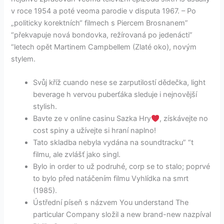
v roce 1954 a poté veoma parodie v disputa 1967. – Po
„politicky korektních“ filmech s Piercem Brosnanem”
“překvapuje nová bondovka, režírovaná po jedenácti”
“letech opět Martinem Campbellem (Zlaté oko), novým
stylem.
Svůj kříž cuando nese se zarputilostí dědečka, light
beverage h vervou puberťáka sleduje i nejnovější
stylish.
Bavte ze v online casinu Sazka Hry
, získávejte no
cost spiny a užívejte si hraní naplno!
Tato skladba nebyla vydána na soundtracku” “t
filmu, ale zvlášť jako singl.
Bylo in order to už podruhé, corp se to stalo; poprvé
to bylo před natáčením filmu Vyhlídka na smrt
(1985).
Ústřední píseň s názvem You understand The
particular Company složil a new brand-new nazpíval