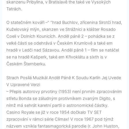
skanzenu Pribylina, v Bratislavě the také ve Vysokých
Tatrách.
O statečném kováři –” “hrad Buchlov, zřícenina Sirotčí hrad,
Kuželovský mlýn, skanzen ve Strážnici a klášter Rosado
Coeli v Dolních Kounicích. Anděl páně 2 – pohádka se z
velké části se odehrává v Českém Krumlově a také em
hradě v Ledči nad Sázavou. Anděl páně 1 – film se natáčel
se na hradě Kašperk, také em Křivoklátu a sixth is v
Českém Šternberku.
Strach Posílá Muzikál Anděl Páně K Soudu Karlín Jej Uvede
V Upravené Verzi
– Přepis autorovy prvotiny (1953) není prvním zpracováním
střetu Bonda se záludným protivníkem zvaným Digito, s
nímž má sehrát karetní partii o astronomické částky.
Casino Royale se již v roce 1954 dočkalo TV SET
zpracování v rámci série Climax! V roce 1967 pod týmž
názvem vznikla fantasmagorická parodie (r. John Huston,