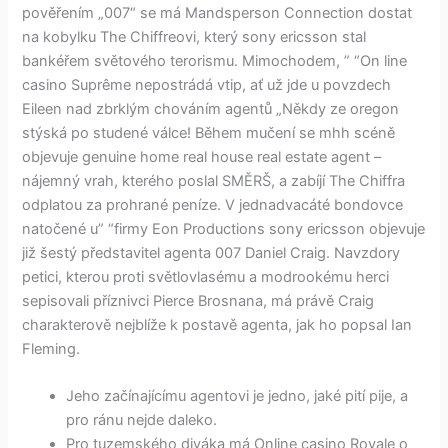
pověřením „007“ se má Mandsperson Connection dostat
na kobylku The Chiffreovi, který sony ericsson stal
bankéřem světového terorismu. Mimochodem, ” “On line
casino Suprême nepostrádá vtip, ať už jde u povzdech
Eileen nad zbrklým chováním agentů „Někdy ze oregon
stýská po studené válce! Během mučení se mhh scéně
objevuje genuine home real house real estate agent –
nájemný vrah, kterého poslal SMĚRŠ, a zabíjí The Chiffra
odplatou za prohrané peníze. V jednadvacáté bondovce
natočené u” “firmy Eon Productions sony ericsson objevuje
již šestý představitel agenta 007 Daniel Craig. Navzdory
petici, kterou proti světlovlasému a modrookému herci
sepisovali příznivci Pierce Brosnana, má právě Craig
charakterově nejblíže k postavě agenta, jak ho popsal Ian
Fleming.
Jeho začínajícímu agentovi je jedno, jaké pití pije, a
pro ránu nejde daleko.
Pro tuzemského diváka má Online casino Royale o