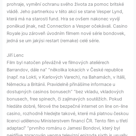
prohraje, vymění ochranu svého života za pomoc britské
vládě. Jeho partnerkou v této akci se stane Vesper Lynd,
která má na starosti fund. Hra se ovšem nakonec vyvíjí
poněkud jinak, než Connection a Vesper očekávali. Casino
Royale jou zároveň úvodním filmem nové série bondovek,
jedná se um jakýsi restart (remake) celé série.
Jiří Lenc
Film byl natočen převážně ve filmových ateliérech
Barrandov, dále na” “několika lokacích v České republice
(např. na Lokti, v Karlových Varech), na Bahamách, v Itálii,
Německu a Británii. Pravidelně přinášíme informace u
dostupných casinos bonusech” “bez vkladu, vkladových
bonusech, free spinech, či zajímavých soutěžích. Pokud
hledáte dobré, férové the bezpečné internet on line on-line
casino, rozhodně hledejte takové, které má platnou českou
licenci udělenou Ministerstvem financí ČR. Tento film u třetí
adaptací” “prvního románu o Jamesi Bondovi, který byl
nejdříve zpracován veoma televizní epizoda sixth is usually