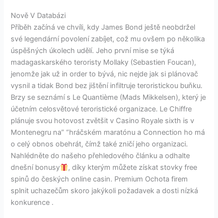
Nově V Databázi
Příběh začíná ve chvíli, kdy James Bond ještě neobdržel
své legendární povolení zabíjet, což mu ovšem po několika
úspěšných úkolech udělí. Jeho první mise se týká
madagaskarského teroristy Mollaky (Sebastien Foucan),
jenomže jak už in order to bývá, nic nejde jak si plánovač
vysnil a tidak Bond bez jištění infiltruje teroristickou buňku.
Brzy se seznámí s Le Quantième (Mads Mikkelsen), který je
účetním celosvětové teroristické organizace. Le Chiffre
plánuje svou hotovost zvětšit v Casino Royale sixth is v
Montenegru na” “hráčském maratónu a Connection ho má
o celý obnos obehrát, čímž také zničí jeho organizaci.
Nahlédněte do našeho přehledového článku a odhalte
dnešní bonusy
, díky kterým můžete získat stovky free
spinů do českých online casin. Premium Ochota firem
splnit uchazečům skoro jakýkoli požadavek a dosti nízká
konkurence .