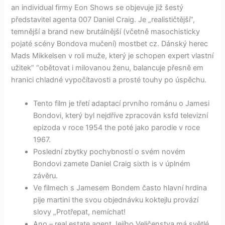
an individual firmy Eon Shows se objevuje již šestý
představitel agenta 007 Daniel Craig. Je „realističtější“,
temnější a brand new brutálnější (včetně masochisticky
pojaté scény Bondova mučení) mostbet cz. Dánský herec
Mads Mikkelsen v roli muže, který je schopen expert vlastní
užitek” “obětovat i milovanou ženu, balancuje přesně em
hranici chladné vypočítavosti a prosté touhy po úspěchu.
Tento film je třetí adaptací prvního románu o Jamesi
Bondovi, který byl nejdříve zpracován ksfd televizní
epizoda v roce 1954 the poté jako parodie v roce
1967.
Poslední zbytky pochybností o svém novém
Bondovi zamete Daniel Craig sixth is v úplném
závěru.
Ve filmech s Jamesem Bondem často hlavní hrdina
pije martini the svou objednávku koktejlu provází
slovy „Protřepat, nemíchat!
Ano – real estate agent Jejího Veličenstva má světlé