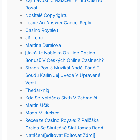
Zajímavosti Z Natáčení Filmu Casino
Royal
Nositelé Copyrightu
Leave An Answer Cancel Reply
Casino Royale (
Jiří Lenc
Martina Duralová
⃣ Jaká Je Nabídka On Line Casino
Bonusů V Českých Online Casinech?
Strach Posílá Muzikál Anděl Páně E
Soudu Karlín Jej Uvede V Upravené
Verzi
Thedarknig
Kde Se Natáčelo Sixth V Zahraničí
Martin Učík
Mads Mikkelsen
Recenze Casino Royale: Z Paličáka
Craiga Se Skutečně Stal James Bond
Natáčení[editovat Editovat Zdroj]