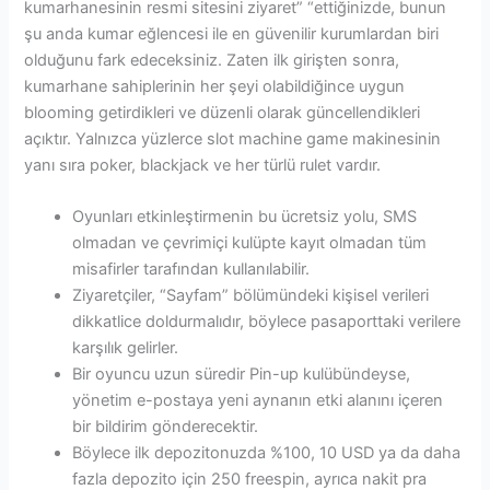
kumarhanesinin resmi sitesini ziyaret” “ettiğinizde, bunun
şu anda kumar eğlencesi ile en güvenilir kurumlardan biri
olduğunu fark edeceksiniz. Zaten ilk girişten sonra,
kumarhane sahiplerinin her şeyi olabildiğince uygun
blooming getirdikleri ve düzenli olarak güncellendikleri
açıktır. Yalnızca yüzlerce slot machine game makinesinin
yanı sıra poker, blackjack ve her türlü rulet vardır.
Oyunları etkinleştirmenin bu ücretsiz yolu, SMS
olmadan ve çevrimiçi kulüpte kayıt olmadan tüm
misafirler tarafından kullanılabilir.
Ziyaretçiler, “Sayfam” bölümündeki kişisel verileri
dikkatlice doldurmalıdır, böylece pasaporttaki verilere
karşılık gelirler.
Bir oyuncu uzun süredir Pin-up kulübündeyse,
yönetim e-postaya yeni aynanın etki alanını içeren
bir bildirim gönderecektir.
Böylece ilk depozitonuzda %100, 10 USD ya da daha
fazla depozito için 250 freespin, ayrıca nakit pra