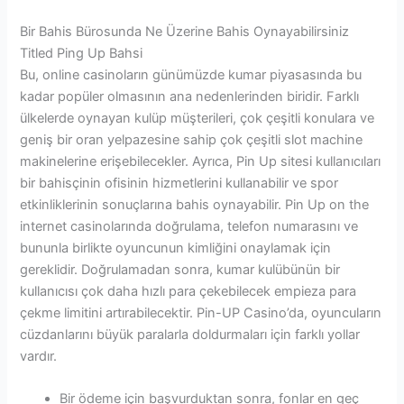
Bir Bahis Bürosunda Ne Üzerine Bahis Oynayabilirsiniz
Titled Ping Up Bahsi
Bu, online casinoların günümüzde kumar piyasasında bu
kadar popüler olmasının ana nedenlerinden biridir. Farklı
ülkelerde oynayan kulüp müşterileri, çok çeşitli konulara ve
geniş bir oran yelpazesine sahip çok çeşitli slot machine
makinelerine erişebilecekler. Ayrıca, Pin Up sitesi kullanıcıları
bir bahisçinin ofisinin hizmetlerini kullanabilir ve spor
etkinliklerinin sonuçlarına bahis oynayabilir. Pin Up on the
internet casinolarında doğrulama, telefon numarasını ve
bununla birlikte oyuncunun kimliğini onaylamak için
gereklidir. Doğrulamadan sonra, kumar kulübünün bir
kullanıcısı çok daha hızlı para çekebilecek empieza para
çekme limitini artırabilecektir. Pin-UP Casino’da, oyuncuların
cüzdanlarını büyük paralarla doldurmaları için farklı yollar
vardır.
Bir ödeme için başvurduktan sonra, fonlar en geç