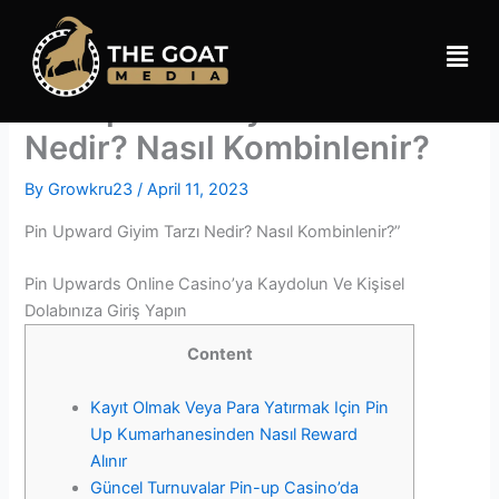
Skip
to
Men
content
Pin Upward Giyim Tarzı
Nedir? Nasıl Kombinlenir?
By
Growkru23
/
April 11, 2023
Pin Upward Giyim Tarzı Nedir? Nasıl Kombinlenir?”
Pin Upwards Online Casino’ya Kaydolun Ve Kişisel
Dolabınıza Giriş Yapın️
Content
Kayıt Olmak Veya Para Yatırmak Için Pin
Up Kumarhanesinden Nasıl Reward
Alınır
Güncel Turnuvalar Pin-up Casino’da