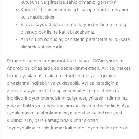
kutusuna ve şifresine sahip olmanızı gerektirir.
Konuklar, bahisçinin ofisinde cazip spor bonuslarını
kullanabilecekler.
Siteye kaydolduktan sonra, kaybedenlerin olmadığı
piyango çekilişine katılabileceksiniz.
Alınan tüm bonuslar, bahislerin parametreleri dikkate
alınarak yatırılmalıdır.
Pinup online casinonun mobil versiyonu IOS’un yanı sıra
Android os cihazlarda da desteklenmektedir. Ayrıca, herkes
Pinup uygulamasını akıllı telefonlarına veya bilgisayar
cihazlarına indirebilir ve yükleyebilir. Ayrıca, istediğiniz
zaman tarayıcınızda Pinup’ın sah sitesine gidebilirsiniz.
İndirilebilir oyun istemcisinin çalışması, yüksek indirme hızı,
yüksek kalite ve mükemmel arayüz ile karakterizedir. PinUp
uygulamasını telefonlarına veya tabletlerine indiren yeni
kullanıcıların, para karşılığında kumar slotları”
“oynayabilmeleri için kumar kulübüne kaydolmaları gerekir.