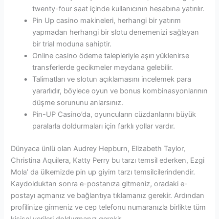
twenty-four saat içinde kullanıcının hesabına yatırılır.
Pin Up casino makineleri, herhangi bir yatırım
yapmadan herhangi bir slotu denemenizi sağlayan
bir trial moduna sahiptir.
Online casino ödeme talepleriyle aşırı yüklenirse
transferlerde gecikmeler meydana gelebilir.
Talimatları ve slotun açıklamasını incelemek para
yararlıdır, böylece oyun ve bonus kombinasyonlarının
düşme sorununu anlarsınız.
Pin-UP Casino’da, oyuncuların cüzdanlarını büyük
paralarla doldurmaları için farklı yollar vardır.
Dünyaca ünlü olan Audrey Hepburn, Elizabeth Taylor,
Christina Aquilera, Katty Perry bu tarzı temsil ederken, Ezgi
Mola’ da ülkemizde pin up giyim tarzı temsilcilerindendir.
Kaydolduktan sonra e-postanıza gitmeniz, oradaki e-
postayı açmanız ve bağlantıya tıklamanız gerekir. Ardından
profilinize girmeniz ve cep telefonu numaranızla birlikte tüm
kişisel verileri doldurmanız gerekir.