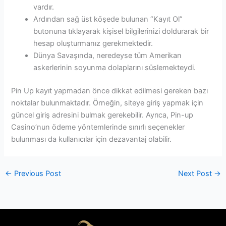
vardır.
Ardından sağ üst köşede bulunan “Kayıt Ol”
butonuna tıklayarak kişisel bilgilerinizi doldurarak bir
hesap oluşturmanız gerekmektedir.
Dünya Savaşında, neredeyse tüm Amerikan
askerlerinin soyunma dolaplarını süslemekteydi.
Pin Up kayıt yapmadan önce dikkat edilmesi gereken bazı
noktalar bulunmaktadır. Örneğin, siteye giriş yapmak için
güncel giriş adresini bulmak gerekebilir. Ayrıca, Pin-up
Casino’nun ödeme yöntemlerinde sınırlı seçenekler
bulunması da kullanıcılar için dezavantaj olabilir.
←
Previous Post
Next Post
→