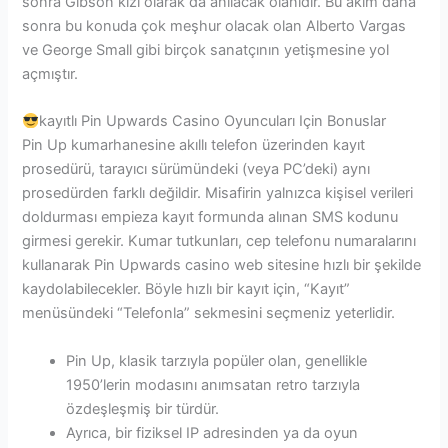
sonra Gibson kızı olarak da anılacak olanıdır. Bu akım daha
sonra bu konuda çok meşhur olacak olan Alberto Vargas
ve George Small gibi birçok sanatçının yetişmesine yol
açmıştır.
kayıtlı Pin Upwards Casino Oyuncuları Için Bonuslar
Pin Up kumarhanesine akıllı telefon üzerinden kayıt
prosedürü, tarayıcı sürümündeki (veya PC’deki) aynı
prosedürden farklı değildir. Misafirin yalnızca kişisel verileri
doldurması empieza kayıt formunda alınan SMS kodunu
girmesi gerekir. Kumar tutkunları, cep telefonu numaralarını
kullanarak Pin Upwards casino web sitesine hızlı bir şekilde
kaydolabilecekler. Böyle hızlı bir kayıt için, “Kayıt”
menüsündeki “Telefonla” sekmesini seçmeniz yeterlidir.
Pin Up, klasik tarzıyla popüler olan, genellikle
1950’lerin modasını anımsatan retro tarzıyla
özdeşleşmiş bir türdür.
Ayrıca, bir fiziksel IP adresinden ya da oyun