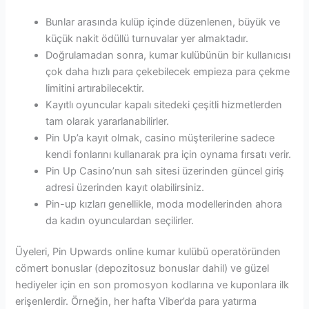
Bunlar arasında kulüp içinde düzenlenen, büyük ve
küçük nakit ödüllü turnuvalar yer almaktadır.
Doğrulamadan sonra, kumar kulübünün bir kullanıcısı
çok daha hızlı para çekebilecek empieza para çekme
limitini artırabilecektir.
Kayıtlı oyuncular kapalı sitedeki çeşitli hizmetlerden
tam olarak yararlanabilirler.
Pin Up’a kayıt olmak, casino müşterilerine sadece
kendi fonlarını kullanarak pra için oynama fırsatı verir.
Pin Up Casino’nun sah sitesi üzerinden güncel giriş
adresi üzerinden kayıt olabilirsiniz.
Pin-up kızları genellikle, moda modellerinden ahora
da kadın oyunculardan seçilirler.
Üyeleri, Pin Upwards online kumar kulübü operatöründen
cömert bonuslar (depozitosuz bonuslar dahil) ve güzel
hediyeler için en son promosyon kodlarına ve kuponlara ilk
erişenlerdir. Örneğin, her hafta Viber’da para yatırma